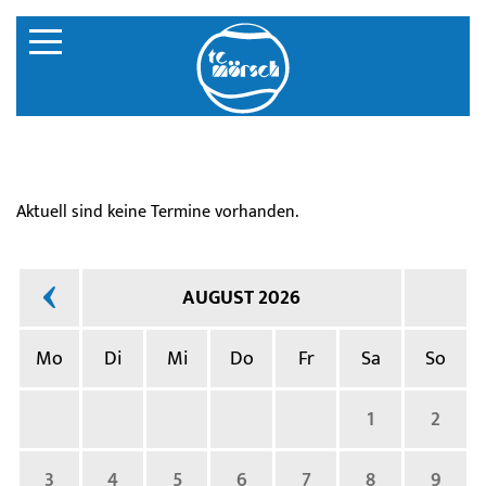
Aktuell sind keine Termine vorhanden.
AUGUST 2026
Mo
Di
Mi
Do
Fr
Sa
So
1
2
3
4
5
6
7
8
9