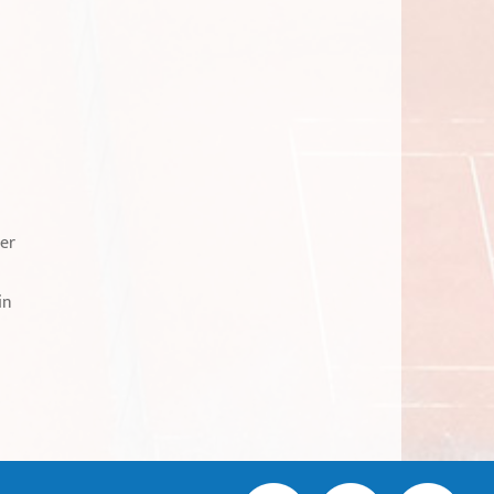
ler
in